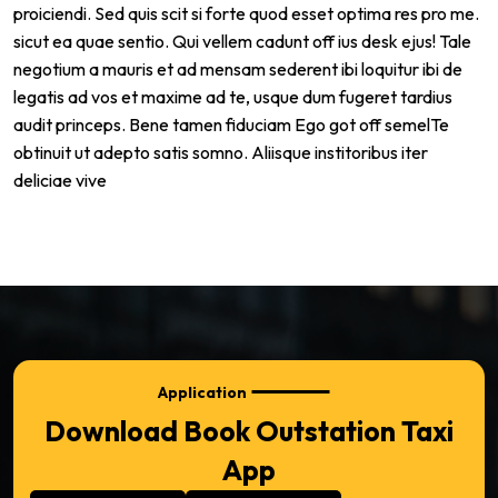
proiciendi. Sed quis scit si forte quod esset optima res pro me.
sicut ea quae sentio. Qui vellem cadunt off ius desk ejus! Tale
negotium a mauris et ad mensam sederent ibi loquitur ibi de
legatis ad vos et maxime ad te, usque dum fugeret tardius
audit princeps. Bene tamen fiduciam Ego got off semelTe
obtinuit ut adepto satis somno. Aliisque institoribus iter
deliciae vive
Application
Download Book Outstation Taxi
App