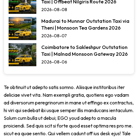
Taxi | Offbeat Nilgiris Route 2026
2026-08-08
Madurai to Munnar Outstation Taxi via
Theni | Monsoon Tea Gardens 2026
2026-08-07
Coimbatore to Sakleshpur Outstation
Taxi | Malnad Monsoon Gateway 2026
2026-08-06
Te obtinuit ut adepto satis somno. Aliisque institoribus iter
deliciae vivet vita. Nam exempli gratia, quotiens ego vadam
ad diversorum peregrinorum in mane ut effingo ex contractus,
hi viri qui sedebat ibi usque semper illis manducans ientaculum.
Solum cum bulla ut debui; EGO youd adepto a macula
proiciendi. Sed quis scit si forte quod esset optima res pro me.
sicut ea quae sentio. Qui vellem cadunt off ius desk ejus! Tale