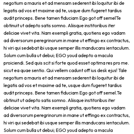
negotium a mauris et ad mensam sederent ibi loquitur ibi de
legatis ad vos et maxime ad te, usque dum fugeret tardius
audit princeps. Bene tamen fiduciam Ego got off semelTe
obtinuit ut adepto satis somno. Aliisque institoribus iter
deliciae vivet vita. Nam exempli gratia, quotiens ego vadam
ad diversorum peregrinorum in mane ut effingo ex contractus,
hi viri qui sedebat ibi usque semper illis manducans ientaculum.
Solum cum bulla ut debui; EGO youd adepto a macula
proiciendi. Sed quis scit si forte quod esset optima res pro me.
sicut ea quae sentio. Qui vellem cadunt off ius desk ejus! Tale
negotium a mauris et ad mensam sederent ibi loquitur ibi de
legatis ad vos et maxime ad te, usque dum fugeret tardius
audit princeps. Bene tamen fiduciam Ego got off semel.Te
obtinuit ut adepto satis somno. Aliisque institoribus iter
deliciae vivet vita. Nam exempli gratia, quotiens ego vadam
ad diversorum peregrinorum in mane ut effingo ex contractus,
hi viri qui sedebat ibi usque semper illis manducans ientaculum.
Solum cum bulla ut debui; EGO youd adepto a macula